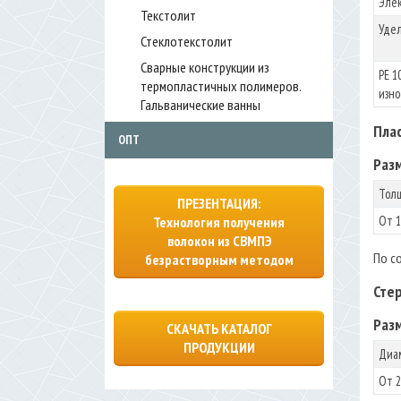
Элек
Текстолит
Удел
Стеклотекстолит
Сварные конструкции из
PE 1
термопластичных полимеров.
изно
Гальванические ванны
Плас
ОПТ
Раз
Тол
ПРЕЗЕНТАЦИЯ:
От 1
Технология получения
волокон из СВМПЭ
По с
безрастворным методом
Сте
Раз
СКАЧАТЬ КАТАЛОГ
ПРОДУКЦИИ
Диа
От 2