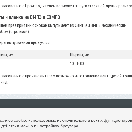
огласованию с Производителем возможен выпуск стержней других размер
ты и пленки из ВМПЭ и СВМПЭ
ашем предприятии основан выпуск лент из СВМПЭ и ВМПЭ механическим
обом (строжкой).
еры выпускаемой продукции:
щина, мм
Ширина, мм
10 - 1000
огласованию с производителем возможно изготовление лент другой тол
рины.
файлов cookie, используемых исключительно в целях функциониров
(812) 612-1531, (812
 действия можно в настройках браузера.
formoplast@mai