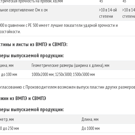
трическая прочность на пробой, кВ/мм
45
45
ьное сопротивление Ом х см
>10 в 14-ой
>10 в 1
степени
степен
000 в сравнении с PE 500 имеет лучшие показатели ударной прочности и
состойкости.
тины и листы из ВМПЭ и СВМПЭ:
меры выпускаемой продукции:
щина, мм
Геометрические размеры (ширина х длина), мм
 до 100 мм
1000х2000 мм; 1250x3000; 1500x3000 мм
огласованию с Производителем возможен выпуск пластин других размеров
ржни из ВМПЭ и СВМПЭ
меры выпускаемой продукции:
метр, мм
Длина, мм
0 до 250 мм
До 1000 мм