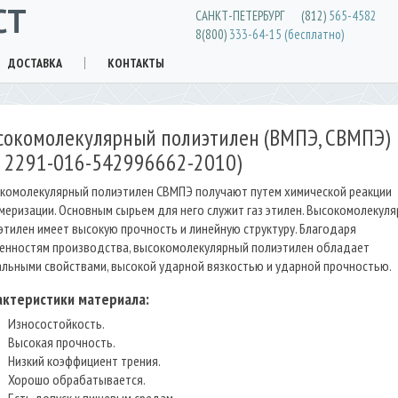
СТ
САНКТ-ПЕТЕРБУРГ
(812)
565-4582
8(800)
333-64-15 (бесплатно)
ДОСТАВКА
КОНТАКТЫ
сокомолекулярный полиэтилен (ВМПЭ, СВМПЭ)
У 2291-016-542996662-2010)
комолекулярный полиэтилен СВМПЭ получают путем химической реакции
меризации. Основным сырьем для него служит газ этилен. Высокомолекул
этилен имеет высокую прочность и линейную структуру. Благодаря
енностям производства, высокомолекулярный полиэтилен обладает
альными свойствами, высокой ударной вязкостью и ударной прочностью.
актеристики материала:
Износостойкость.
Высокая прочность.
Низкий коэффициент трения.
Хорошо обрабатывается.