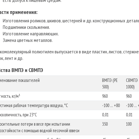
Есть допуск к пищевым средам.
асти применения:
Изготовления роликов, шкивов, шестерней и др. конструкционных детал
Подшипники скольжения.
Изготовление направляющих.
Замена цветных металлов.
комолекулярный полиэтилен выпускается в виде пластин, листов, стержне
к, лент и др.
йства ВМПЭ и СВМПЭ
менование показателей
ВМПЭ (РЕ
СВМПЭ 
500)
1000)
ность, кг/м³
960
960
стимая рабочая температура воздуха, °С
-100 … +80
-100 … 
оскопичность, при 23°С
0,01
0,01
сительные потери в весе при испытании
350
100
состойкости с помощью водной песочной взвеси