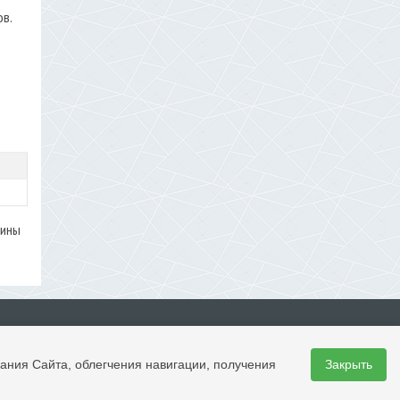
ов.
щины
ания Сайта, облегчения навигации, получения
Закрыть
) 612-1529
l.ru