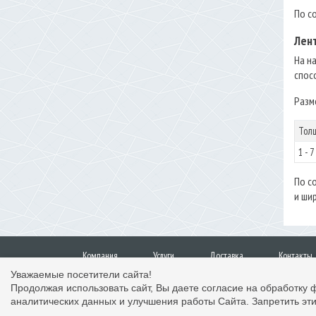
По с
Лен
На н
спос
Разм
Тол
1 - 7
По с
и ши
Компания
Услуги
Доставка
Контакты
Уважаемые посетители сайта!
Продолжая использовать сайт, Вы даете согласие на обработку 
© 2017, "Формопласт", Санкт-Петербург
аналитических данных и улучшения работы Сайта. Запретить эти