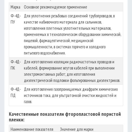
Марка
Основное рекомендуемое применение
Ф-4Д-
Для уплотнения резьбовых соединений трубопроводов, в
ПУ
качестве набивочного материала для сальников,
изготовления плетеных уплотнительных материалов,
применяемых в технологическом оборудовании химической,
пищевой, фармацевтической, медицинской
промышленности, в системах горячего и холодного
питьевого водоснабжения.
Ф-4Д-
Для изготовления изоляции радиочастотных проводов и
ПК
кабелей, формирование жгутов кабелей при выполнении
электромонтажных работ; для изготовления
диэлектрической подложки фольгированных диэлектриков.
Ф-4Д-
Для изготовления газопроницаемых диафрагм химических
ПД
источников тока, для ультратонкой очистки жидкостей и
газов.
Качественные показатели фторопластовой пористой
пленки:
Наименование показателя
Значение для марки