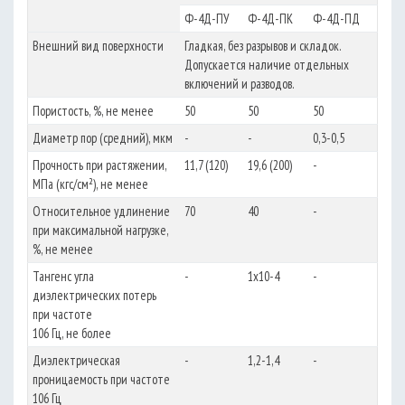
Ф-4Д-ПУ
Ф-4Д-ПК
Ф-4Д-ПД
Внешний вид поверхности
Гладкая, без разрывов и складок.
Допускается наличие отдельных
включений и разводов.
Пористость, %, не менее
50
50
50
Диаметр пор (средний), мкм
-
-
0,3-0,5
Прочность при растяжении,
11,7 (120)
19,6 (200)
-
МПа (кгс/см²), не менее
Относительное удлинение
70
40
-
при максимальной нагрузке,
%, не менее
Тангенс угла
-
1х10-4
-
диэлектрических потерь
при частоте
106 Гц, не более
Диэлектрическая
-
1,2-1,4
-
проницаемость при частоте
106 Гц